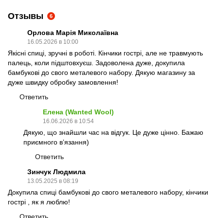
Отзывы
6
Орлова Марія Миколаївна
16.05.2026 в 10:00
Якісні спиці, зручні в роботі. Кінчики гострі, але не травмують
палець, коли підштовхуєш. Задоволена дуже, докупила
бамбукові до свого металевого набору. Дякую магазину за
дуже швидку обробку замовлення!
Ответить
Елена (Wanted Wool)
16.06.2026 в 10:54
Дякую, що знайшли час на відгук. Це дуже цінно. Бажаю
приємного вʼязання)
Ответить
Зинчук Людмила
13.05.2025 в 08:19
Докупила спиці бамбукові до свого металевого набору, кінчики
гострі , як я люблю!
Ответить