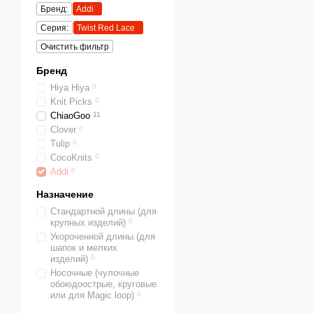
Бренд:
Addi
Серия:
Twist Red Lace
Очистить фильтр
Бренд
Hiya Hiya
0
Knit Picks
0
ChiaoGoo
11
Clover
0
Tulip
0
CocoKnits
0
Addi
0
Назначение
Стандартной длины (для
крупных изделий)
0
Укороченной длины (для
шапок и мелких
изделий)
0
Носочные (чулочные
обоюдоострые, круговые
или для Magic loop)
0