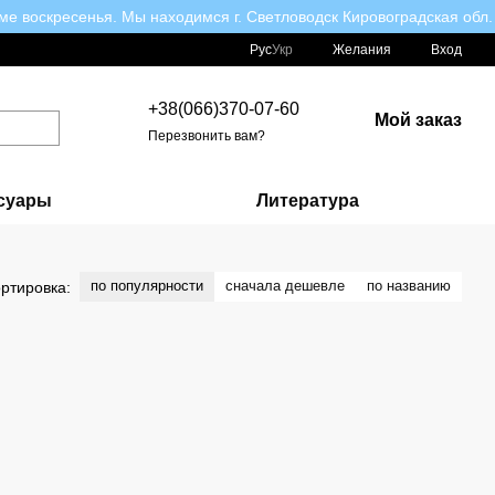
ме воскресенья. Мы находимся г. Светловодск Кировоградская обл.
Рус
Укр
Желания
Вход
+38(066)370-07-60
Мой заказ
Перезвонить вам?
суары
Литература
по популярности
сначала дешевле
по названию
ртировка: