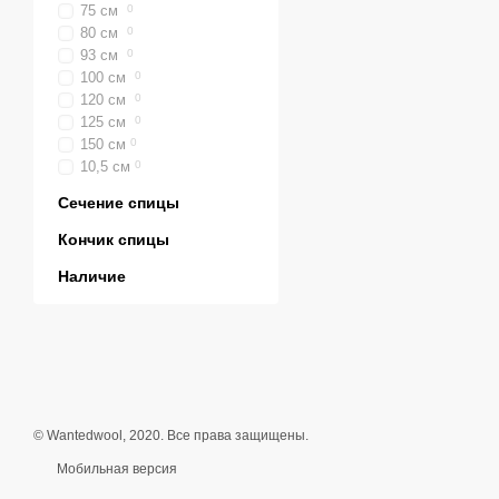
75 см
0
80 см
0
93 см
0
100 см
0
120 см
0
125 см
0
150 см
0
10,5 см
0
Сечение спицы
Кончик спицы
Наличие
© Wantedwool, 2020. Все права защищены.
Мобильная версия