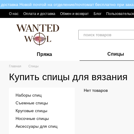
доставка Новой почтой на отделение/почтомат бесплатно при зака
Перейти к основному контенту
О нас
Оплата и доставка
Обмен и возврат
Блог
Пользовательск
Спицы
Пряжа
Главная
Спицы
Купить спицы для вязания
Нет товаров
Наборы спиц
Съемные спицы
Круговые спицы
Носочные спицы
Аксессуары для спиц