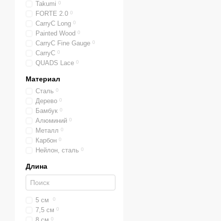
Takumi
0
FORTE 2.0
0
CarryC Long
0
Painted Wood
0
CarryC Fine Gauge
0
CarryC
0
QUADS Lace
0
Материал
Сталь
0
Дерево
0
Бамбук
0
Алюминий
0
Металл
0
Карбон
0
Нейлон, сталь
0
Длина
5 см
0
7,5 см
0
8 см
0