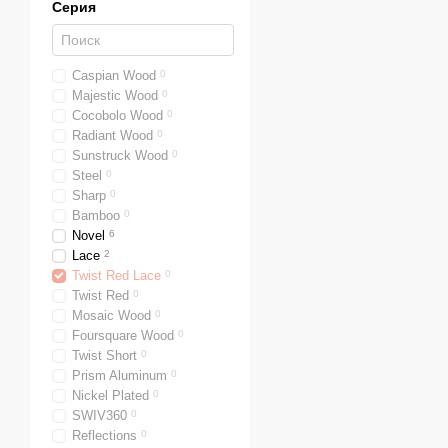
Серия
Caspian Wood
0
Majestic Wood
0
Cocobolo Wood
0
Radiant Wood
0
Sunstruck Wood
0
Steel
0
Sharp
0
Bamboo
0
Novel
6
Lace
2
Twist Red Lace
0
Twist Red
0
Mosaic Wood
0
Foursquare Wood
0
Twist Short
0
Prism Aluminum
0
Nickel Plated
0
SWIV360
0
Reflections
0