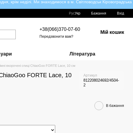
ня, крім неділі. Ми знаходимося в м. Світловодськ Кіровоградська
Рус
Укр
Бажання
Вхід
+38(066)370-07-60
Мій кошик
Передзвонити вам?
суари
Література
імні вкорочені спиці ChiaoGoo FORTE Lace, 10 см
і ChiaoGoo FORTE Lace, 10
Артикул
812208024692/4504-
2
В бажання