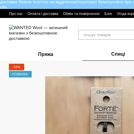
доставка Новою поштою на відділення/поштомат безкоштовно при за
Перейти до основного контенту
обл.
Про нас
Оплата і доставка
Обмін та повернення
Блог
Угода кор
Спиці
Пряжа
−15%
НОВИНКА