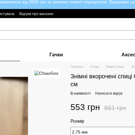
мовленні від 3000 грн за умовою повної передплати. Відправка щод
истувача
Відгуки про магазин
Гачки
Аксе
Головна
Спиці
Знімні спиці
Зн
Знімні вкорочені спиц
см
В наявності
Написати відгук
553 грн
651 грн
Розмір