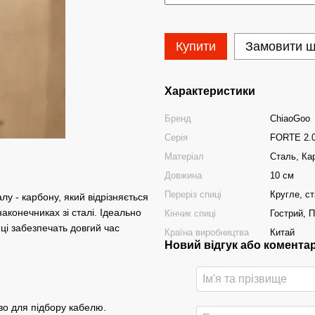
Купити
Замовити 
Характеристики
Бренд
ChiaoGoo
Серія
FORTE 2.
Матеріал
Сталь, Ка
Довжина
10 см
Переріз спиці
Кругле, с
лу - карбону, який відрізняється
аконечниках зі сталі. Ідеально
Кінчик спиці
Гострий, 
иці забезпечать довгий час
Країна виробництва
Китай
Новий відгук або комента
иво для підбору кабелю.