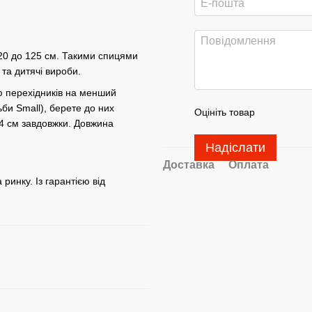
20 до 125 см. Такими спицями
 та дитячі вироби.
ю перехідників на менший
ьби Small), берете до них
Оцініть товар
 14 см завдовжки. Довжина
Надіслати
Доставка
Оплата
инку. Із гарантією від