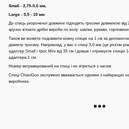
Small - 2,75-5,0 мм,
Large - 5,5 - 10 мм
До спиць укороченої довжини підходять тросики довжиною від 
зручно в'язати дрібні вироби по колу: шапки, рукави, горловини
Також ви можете подовжити кожну спицю на 1 см за допомого
діаметр тросику. Наприклад, у вас є спиці 3,0 мм (це роз'єм різ
адаптер Small
і трос Mini від 35 см і довше і отримуєте спицю
адаптера 1 см.
Номер виграверований на спиці і не зітреться з часом.
Спиці ChiaoGoo заслужено вважаються одними з найкращих на р
виробника.