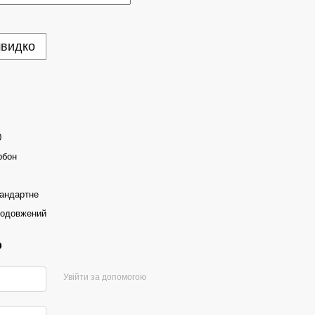
швидко
0
рбон
тандартне
Подовжений
р
Увійти за допомогою