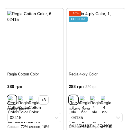
−10%
НОВИНКА
Regia Cotton Color
Regia 4-ply Color
380 грн
288 грн
320 грн
+3
Номер цвета
Номер цвета
02415
04135
Cостав
72% хлопок, 18%
Cостав
75% шерсть, 25%