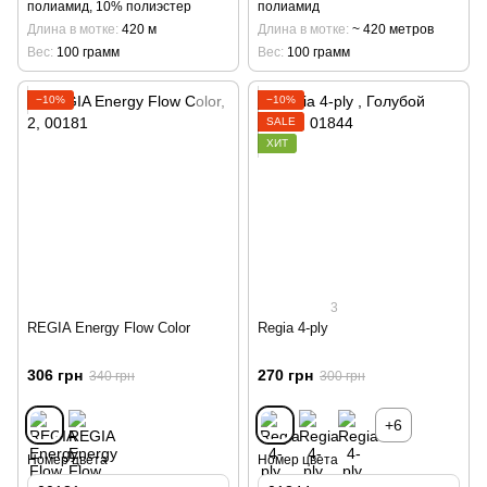
полиамид, 10% полиэстер
полиамид
Длина в мотке
420 м
Длина в мотке
~ 420 метров
Вес
100 грамм
Вес
100 грамм
−10%
−10%
SALE
ХИТ
3
REGIA Energy Flow Color
Regia 4-ply
306 грн
270 грн
340 грн
300 грн
+6
Номер цвета
Номер цвета