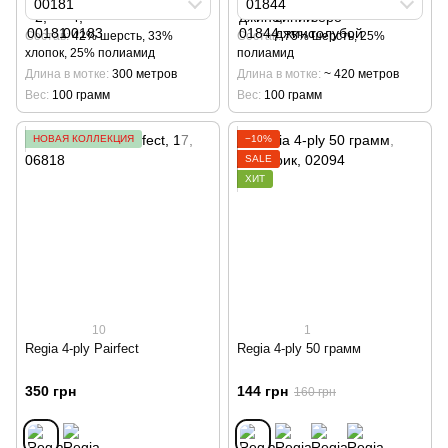
00181
01844
Cостав
42% шерсть, 33%
Cостав
75% шерсть, 25%
хлопок, 25% полиамид
полиамид
Длина в мотке
300 метров
Длина в мотке
~ 420 метров
Вес
100 грамм
Вес
100 грамм
НОВАЯ КОЛЛЕКЦИЯ
−10%
SALE
ХИТ
10
1
Regia 4-ply Pairfect
Regia 4-ply 50 грамм
350 грн
144 грн
160 грн