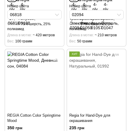
Номер цвета
Номер цвета
06818
02094
Cостав
75% шерсть, 25%
Cостав
75% шерсть, 25%
полиамид
полиамид
Длина в мотке
~ 420 метров
Длина в мотке
~ 210 метров
Вес
100 грамм
Вес
50 грамм
ХИТ
REGIA Cotton Color Springtime
Regia for Hand-Dye для
Mood
окрашивания
350 грн
235 грн