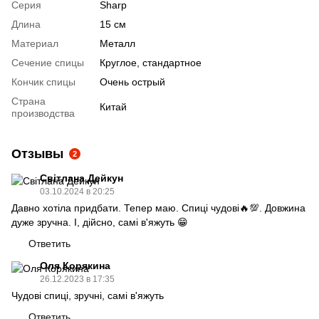
Серия
Sharp
Длина
15 см
Материал
Металл
Сечение спицы
Круглое, стандартное
Кончик спицы
Очень острый
Страна
Китай
производства
Отзывы
2
Світлана Дейкун
03.10.2024 в 20:25
Давно хотіла придбати. Тепер маю. Спиці чудові🔥💯. Довжина
дуже зручна. І, дійсно, самі в'яжуть 😁
Ответить
Оля Корякина
26.12.2023 в 17:35
Чудові спиці, зручні, самі в'яжуть
Ответить