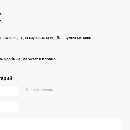
s
A
ных спиц , Для круговых спиц, Для чулочных спиц
ь удобные, держатся прочно.
тарий
Войти с помощью