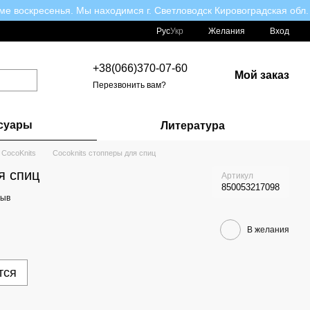
ме воскресенья. Мы находимся г. Светловодск Кировоградская обл.
Рус
Укр
Желания
Вход
+38(066)370-07-60
Мой заказ
Перезвонить вам?
суары
Литература
 CocoKnits
Cocoknits стопперы для спиц
я спиц
Артикул
850053217098
зыв
В желания
тся