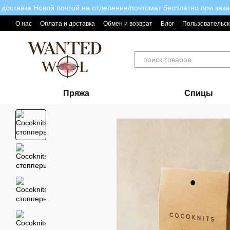
доставка Новой почтой на отделение/почтомат бесплатно при зака
Перейти к основному контенту
О нас
Оплата и доставка
Обмен и возврат
Блог
Пользовательск
Пряжа
Спицы