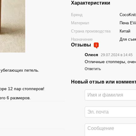
Характеристики
Бренд
CocoKnit
Материал
Пена EV
Страна производства
Китай
Назначение
Для съем
Отзывы
1
Олеся
29.07.2024 в 14:45
Отличные стопперы, очен
Ответить
у убегающих петель.
Новый отзыв или коммен
оре 12 пар стопперов!
его 6 размеров.