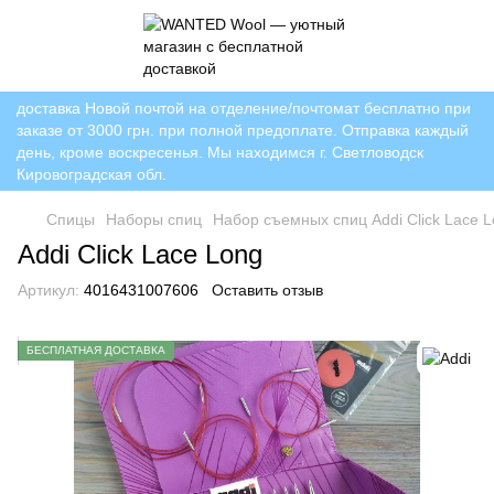
доставка Новой почтой на отделение/почтомат бесплатно при
заказе от 3000 грн. при полной предоплате. Отправка каждый
день, кроме воскресенья. Мы находимся г. Светловодск
Кировоградская обл.
Спицы
Наборы спиц
Набор съемных спиц Addi Click Lace L
Addi Click Lace Long
Артикул:
4016431007606
Оставить отзыв
БЕСПЛАТНАЯ ДОСТАВКА