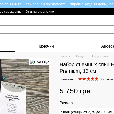
зе от 3000 грн. при полной предоплате. Отправка каждый день, кро
ое соглашение
Отзывы о магазине
Крючки
Аксес
Главная
Спицы
Наборы спиц
Набор съемных спиц H
Premium, 13 см
В наличии
2 отзыва
5 750 грн
Размер