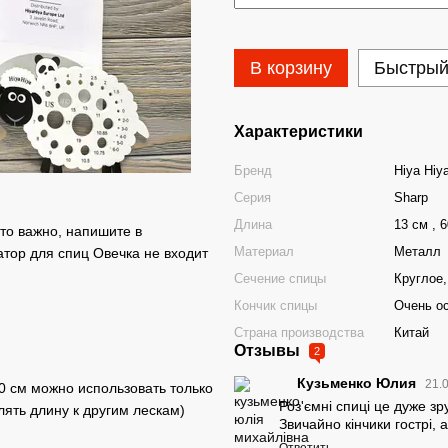
В корзину
Быстрый
Характеристики
Бренд
Hiya Hiy
Серия
Sharp
Длина
13 см , 6
то важно, напишите в
Материал
Металл
атор для спиц Овечка не входит
Сечение спицы
Круглое,
Кончик спицы
Очень о
Страна производства
Китай
Отзывы
2
Кузьменко Юлия
21.
40 см можно использовать только
Роз'ємні спиці це дуже зр
ять длину к другим лескам)
Звичайно кінчики гострі,