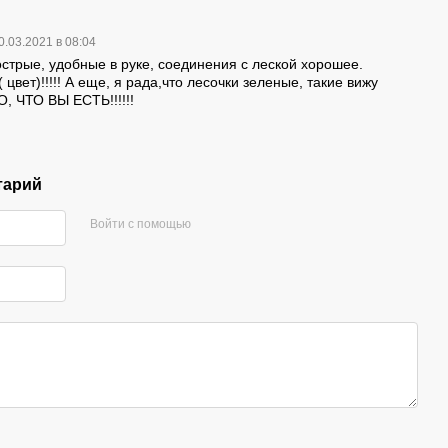
0.03.2021 в 08:04
стрые, удобные в руке, соединения с леской хорошее.
цвет)!!!!! А еще, я рада,что лесочки зеленые, такие вижу
БО, ЧТО ВЫ ЕСТЬ!!!!!!
тарий
Войти с помощью