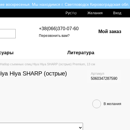
ме воскресенья. Мы находимся г. Светловодск Кировоградская обл.
Рус
Укр
Желания
Вход
+38(066)370-07-60
Мой заказ
Перезвонить вам?
суары
Литература
Набор съемных спиц Hiya Hiya SHARP (острые) Premium, 13 см
iya Hiya SHARP (острые)
Артикул
5060347287590
В желания