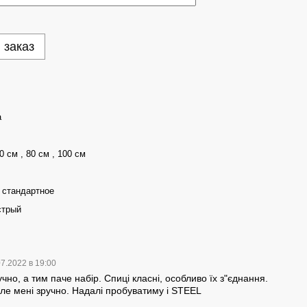
 заказ
a
0 см , 80 см , 100 см
 стандартное
стрый
07.2022 в 19:00
учно, а тим паче набір. Спиці класні, особливо їх з"єднання.
 але мені зручно. Надалі пробуватиму і STEEL