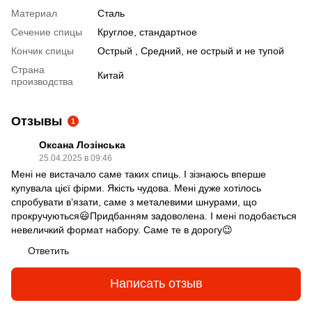
Материал
Сталь
Сечение спицы
Круглое, стандартное
Кончик спицы
Острый , Средний, не острый и не тупой
Страна
Китай
производства
Отзывы
1
Оксана Лозінська
25.04.2025 в 09:46
Мені не вистачало саме таких спиць. І зізнаюсь вперше
купувала цієї фірми. Якість чудова. Мені дуже хотілось
спробувати вʼязати, саме з металевими шнурами, що
прокручуються😃Придбанням задоволена. І мені подобається
невеличкий формат набору. Саме те в дорогу😉
Ответить
Написать отзыв