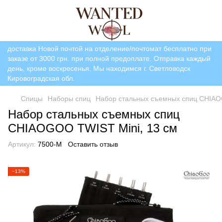
доставка Новой почтой на отделение/почтомат бесплатно при
заказе от 3000 грн. при полной предоплате. Отправка каждый
день, кроме воскресенья. Мы находимся г. Светловодск
Кировоградская обл.
Спицы
Наборы спиц
Набор стальных съемных спиц CHIAO
Набор стальных съемных спиц
CHIAOGOO TWIST Mini, 13 см
Артикул:
7500-M
Оставить отзыв
−13%