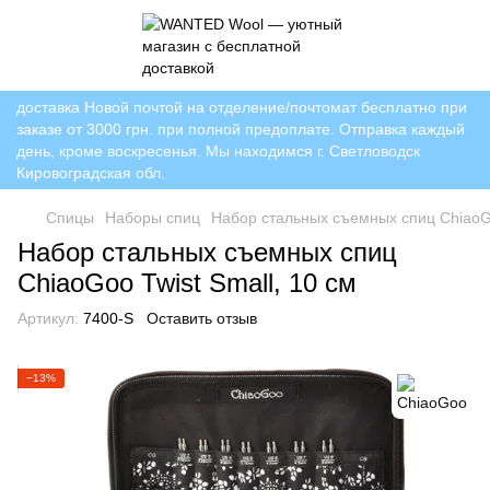
доставка Новой почтой на отделение/почтомат бесплатно при
заказе от 3000 грн. при полной предоплате. Отправка каждый
день, кроме воскресенья. Мы находимся г. Светловодск
Кировоградская обл.
Спицы
Наборы спиц
Набор стальных съемных спиц ChiaoGo
Набор стальных съемных спиц
ChiaoGoo Twist Small, 10 см
Артикул:
7400-S
Оставить отзыв
−13%