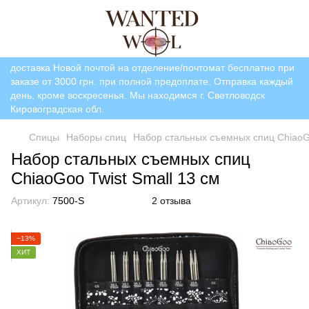
доставка Новой почтой на отделение/почтомат бесплатно при
заказе от 3000 грн. при полной предоплате. Отправка каждый
день, кроме воскресенья. Мы находимся г. Светловодск
Кировоградская обл.
Спицы
Наборы спиц
Набор стальных съемных спиц ChiaoGo
Набор стальных съемных спиц
ChiaoGoo Twist Small 13 см
Артикул:
7500-S
2 отзыва
−13%
ХИТ