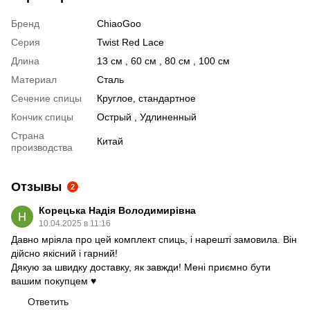
Бренд
ChiaoGoo
Серия
Twist Red Lace
Длина
13 см , 60 см , 80 см , 100 см
Материал
Сталь
Сечение спицы
Круглое, стандартное
Кончик спицы
Острый , Удлиненный
Страна
Китай
производства
Отзывы
2
Корецька Надія Володимирівна
10.04.2025 в 11:16
Давно мріяла про цей комплект спиць, і нарешті замовила. Він
дійсно якісний і гарний!
Дякую за швидку доставку, як завжди! Мені приємно бути
вашим покупцем ♥️
Ответить