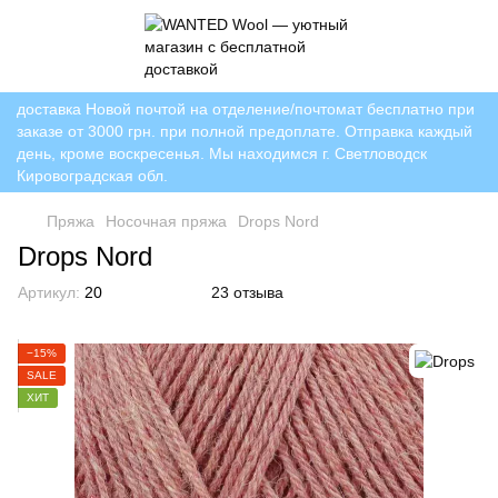
доставка Новой почтой на отделение/почтомат бесплатно при
заказе от 3000 грн. при полной предоплате. Отправка каждый
день, кроме воскресенья. Мы находимся г. Светловодск
Кировоградская обл.
Пряжа
Носочная пряжа
Drops Nord
Drops Nord
Артикул:
20
23 отзыва
−15%
SALE
ХИТ