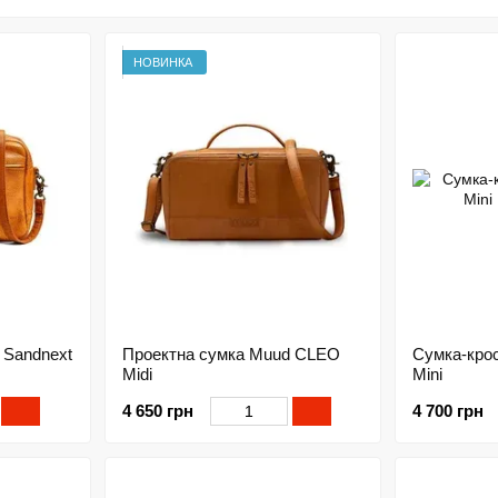
muud був заснований у 2016 році. Це бренд якісних а
покращити ваш досвід рукоділля, зосередивши увагу н
НОВИНКА
 Sandnext
Проектна сумка Muud CLEO
Сумка-кро
Midi
Mini
4 650 грн
4 700 грн