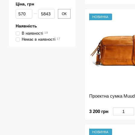
Ціна, грн
Від Ціна, грн
До Ціна, грн
ОК
НОВИНКА
Наявність
В наявності
19
Немає в наявності
17
Проектна сумка Muud
3 200 грн
НОВИНКА