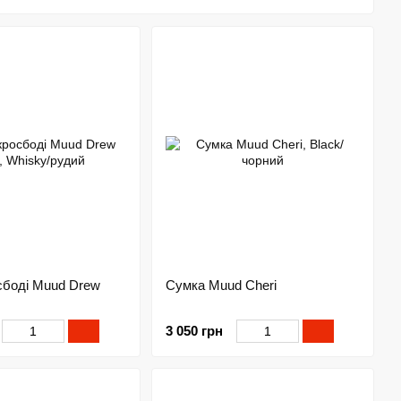
ксесуарів для кваліфікованих майстрів, що прагне
а деталях та функціональності продуктів.
сбоді Muud Drew
Сумка Muud Cheri
3 050 грн