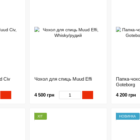
d Civ
Чохол для спиць Muud Effi
Папка-чох
Goteborg
4 500 грн
4 200 грн
ХІТ
НОВИНКА