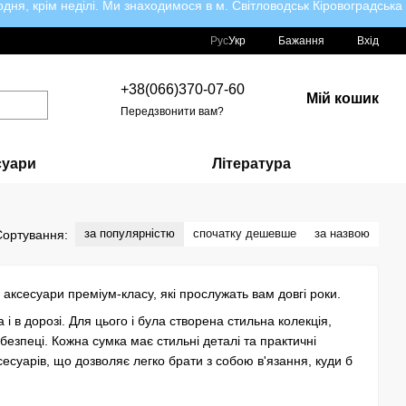
ня, крім неділі. Ми знаходимося в м. Світловодськ Кіровоградська
Рус
Укр
Бажання
Вхід
+38(066)370-07-60
Мій кошик
Передзвонити вам?
суари
Література
за популярністю
спочатку дешевше
за назвою
Сортування:
аксесуари преміум-класу, які прослужать вам довгі роки.
і в дорозі. Для цього і була створена стильна колекція,
 безпеці. Кожна сумка має стильні деталі та практичні
есуарів, що дозволяє легко брати з собою в'язання, куди б