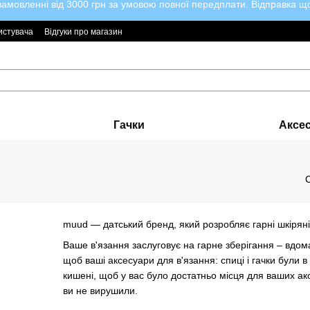
мовленні від 3000 грн за умовою повної передплати. Відправка щод
истувача
Відгуки про магазин
Гачки
Аксе
muud — датський бренд, який розробляє гарні шкіряні 
Ваше в'язання заслуговує на гарне зберігання – вдома 
щоб ваші аксесуари для в'язання: спиці і гачки були в
кишені, щоб у вас було достатньо місця для ваших акс
ви не вирушили.