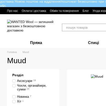
доставка Новою поштою на відділення/поштомат безкоштовно при за
Перейти до основного контенту
обл.
Про нас
Оплата і доставка
Обмін та повернення
Блог
Угода кор
Пряжа
Спиці
Головна
Muud
Muud
Розділ
Аксесуари
28
Чохли, органайзери,
сумки
26
Новинка
7
Хіт
1