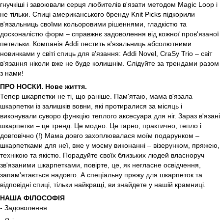
гнучкіші і завоювали серця любителів в'язати методом Magic Loop і
не тільки. Спиці американського бренду Knit Picks підкорили
в'язальниць своїми кольоровими рішеннями, гладкістю та
досконалістю форм – справжнє задоволення від кожної пров'язаної
петельки. Компанія Addi пестить в'язальниць абсолютними
новинками у світі спиць для в'язання: Addi Novel, CraSy Trio – світ
в'язання ніколи вже не буде колишнім. Слідуйте за трендами разом
з нами!
ПРО НОСКИ. Нове життя.
Тепер шкарпетки не ті, що раніше. Пам'ятаю, мама в'язала
шкарпетки із залишків вовни, які протиралися за місяць і
виконували суворо функцію теплого аксесуара для ніг. Зараз в'язані
шкарпетки – це тренд. Це модно. Це гарно, практично, тепло і
довговічно (!) Мама довго захоплювалася моїм подарунком –
шкарпетками для неї, вже у моєму виконанні – візерунком, пряжею,
технікою та якістю. Порадуйте своїх близьких людей власноруч
зв'язаними шкарпетками, повірте, це, як негласне освідчення,
запам'ятається надовго. А спеціальну пряжу для шкарпеток та
відповідні спиці, тільки найкращі, ви знайдете у нашій крамниці.
НАША ФІЛОСОФІЯ
- Задоволення