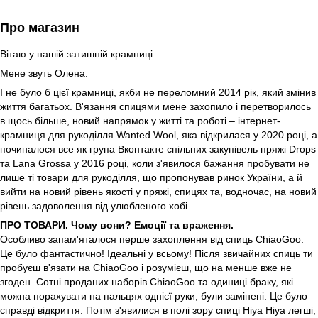
Про магазин
Вітаю у нашій затишній крамниці.
Мене звуть Олена.
І не було б цієї крамниці, якби не переломний 2014 рік, який змінив
життя багатьох. В'язання спицями мене захопило і перетворилось
в щось більше, новий напрямок у житті та роботі – інтернет-
крамниця для рукоділля Wanted Wool, яка відкрилася у 2020 році, а
починалося все як група Вконтакте спільних закупівель пряжі Drops
та Lana Grossa у 2016 році, коли з'явилося бажання пробувати не
лише ті товари для рукоділля, що пропонував ринок України, а й
вийти на новий рівень якості у пряжі, спицях та, водночас, на новий
рівень задоволення від улюбленого хобі.
ПРО ТОВАРИ. Чому вони? Емоції та враження.
Особливо запам'яталося перше захоплення від спиць ChiaoGoo.
Це було фантастично! Ідеальні у всьому! Після звичайних спиць ти
пробуєш в'язати на ChiаоGoo і розумієш, що на менше вже не
згоден. Сотні проданих наборів ChiaoGoo та одиниці браку, які
можна порахувати на пальцях однієї руки, були замінені. Це було
справді відкриття. Потім з'явилися в полі зору спиці Hiya Hiya легші,