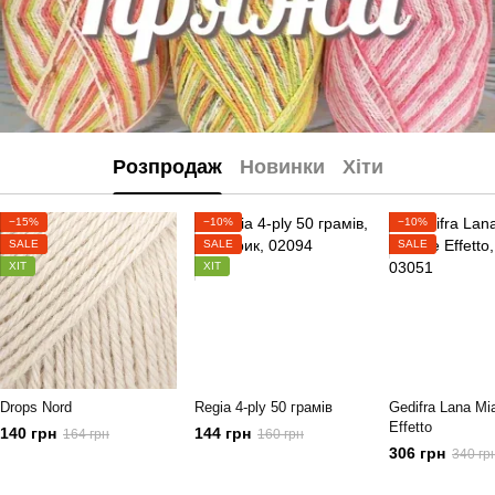
Розпродаж
Новинки
Хіти
−15%
−10%
−10%
SALE
SALE
SALE
ХІТ
ХІТ
Drops Nord
Regia 4-ply 50 грамів
Gedifra Lana Mi
Effetto
140 грн
144 грн
164 грн
160 грн
306 грн
340 гр