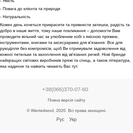
- Якість
- Повага до клієнта та природи
- Натуральність
Кожен день хочеться прикрасити та привнести затишок, радість та
добро в наше життя, тому наше покликання – допомогти Вам
проводити вільний час за улюбленим хобі з якісною пряжею,
інструментами, книгами та аксесуарами для в'язання. Все для
рукоділля без компромісів, щоб Ви отримували задоволення від
кожної петельки та захоплення від зв'язаних речей. Нові бренди
найкращих світових виробників пряжі та спиць, а також література,
яка надихне та навчить чекають Вас тут.
+38(066)370-07-60
Повна версія сайту
© Wantedwool, 2020. Всі права захищені.
Рус
Укр