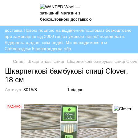
доставка Новою поштою на відділення/поштомат безкоштовно
при замовленні від 3000 грн за умовою повної передплати.
Відправка щодня, крім неділі. Ми знаходимося в м.
Світловодськ Кіровоградська обл.
Спиці
Шкарпеткові спиці
Шкарпеткові бамбукові спиці Clover
Шкарпеткові бамбукові спиці Clover,
18 см
Артикул:
3015/8
1 відгук
РАДИМО!