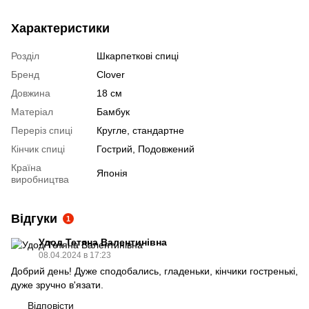
Характеристики
Розділ
Шкарпеткові спиці
Бренд
Clover
Довжина
18 см
Матеріал
Бамбук
Переріз спиці
Кругле, стандартне
Кінчик спиці
Гострий, Подовжений
Країна
Японія
виробництва
Відгуки
1
Удод Тетяна Валентинівна
08.04.2024 в 17:23
Добрий день! Дуже сподобались, гладеньки, кінчики гостренькі,
дуже зручно в'язати.
Відповісти