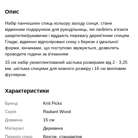
Опис
Набір панчошних спиць кольору заходу сонця, стане
відмінним подарунком для рукодільниць, які люблять в'язати
шкарпетки/рукавички і віддають перевагу дерев'яним спицям.
Гладкі, відмінно відполіровані спиці з берези з ідеальної
форми, кінчиками, що поступово звужуються, дозволять
проводити години за в'язанням
15 см набір укомплектований шістьма розмірами від 2 - 3,25
мм, шістьма спицями для кожного розміру і 16 см вініловим
футляром.
Характеристики
Бренд
Knit Picks
Серія
Radiant Wood
Довжина
15 см
Матеріал
Деревина
Переріз спиці
Кругле, стандартне