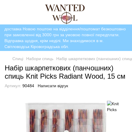
доставка Новою поштою на відділення/поштомат безкоштовно
при замовленні від 3000 грн за умовою повної передплати.
Відправка щодня, крім неділі. Ми знаходимося в м.
Світловодськ Кіровоградська обл.
Спиці
Набори спиць
Набір шкарпеткових (панчошних) спиць 
Набір шкарпеткових (панчошних)
спиць Knit Picks Radiant Wood, 15 см
Артикул:
90484
Написати відгук