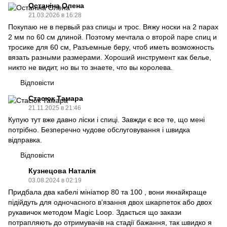
Останіна Олена
21.03.2026 в 16:28
Покупаю не в первый раз спицы и трос. Вяжу носки на 2 парах
2 мм по 60 см длиной. Поэтому мечтала о второй паре спиц и
тросике для 60 см, Разъемные беру, чтоб иметь возможность
вязать разными размерами. Хороший инструмент как белье,
никто не видит, но вы то знаете, что вы королева.
Відповісти
Стасюк Тамара
21.11.2025 в 21:46
Купую тут вже давно ліски і спиці. Завжди є все те, що мені
потрібно. Безперечно чудове обслуговування і швидка
відправка.
Відповісти
Кузнецова Наталія
03.08.2024 в 02:19
Придбала два кабелі мініатюр 80 та 100 , вони якнайкраще
підійдуть для одночасного вʼязання двох шкарпеток або двох
рукавичок методом Magic Loop. Здається що закази
потрапляють до отримувачів на стадії бажання, так швидко я