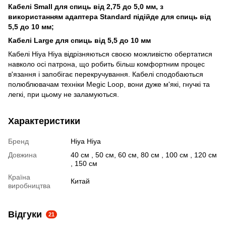
Кабелі Small для спиць від 2,75 до 5,0 мм, з
використанням адаптера Standard підійде для спиць від
5,5 до 10 мм;
Кабелі Large для спиць від 5,5 до 10 мм
Кабелі Hiya Hiya відрізняються своєю можливістю обертатися
навколо осі патрона, що робить більш комфортним процес
в'язання і запобігає перекручування. Кабелі сподобаються
полюблювачам техніки Megic Loop, вони дуже м'які, гнучкі та
легкі, при цьому не заламуються.
Характеристики
Бренд
Hiya Hiya
Довжина
40 см , 50 см, 60 см, 80 см , 100 см , 120 см
, 150 см
Країна
Китай
виробництва
Відгуки
21