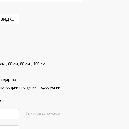
швидко
 см , 60 см, 80 см , 100 см
тандартне
не гострий і не тупий, Подовжений
р
Увійти за допомогою