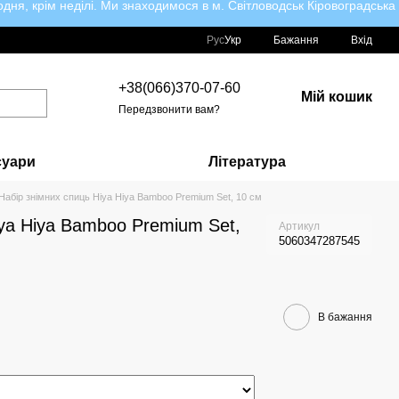
ня, крім неділі. Ми знаходимося в м. Світловодськ Кіровоградська
Рус
Укр
Бажання
Вхід
+38(066)370-07-60
Мій кошик
Передзвонити вам?
суари
Література
Набір знімних спиць Hiya Hiya Bamboo Premium Set, 10 см
iya Hiya Bamboo Premium Set,
Артикул
5060347287545
В бажання