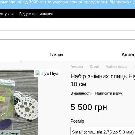
мовленні від 3000 грн за умовою повної передплати. Відправка щод
истувача
Відгуки про магазин
Гачки
Аксе
Головна
Спиці
Набори спиць
Набір знімних спиць H
10 см
В наявності
Написати відгук
5 500 грн
Розмір