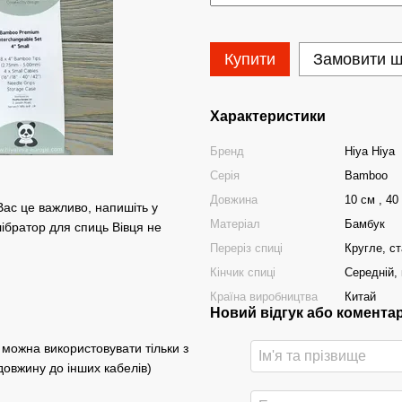
Купити
Замовити 
Характеристики
Бренд
Hiya Hiya
Серія
Bamboo
Довжина
10 см , 40
ас це важливо, напишіть у
Матеріал
Бамбук
ібратор для спиць Вівця не
Переріз спиці
Кругле, с
Кінчик спиці
Середній, 
Країна виробництва
Китай
Новий відгук або комента
м можна використовувати тільки з
овжину до інших кабелів)