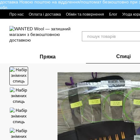
доставка Новою поштою на відділення/поштомат безкоштовно при за
Перейти до основного контенту
обл.
Про нас
Оплата і доставка
Обмін та повернення
Блог
Угода кор
Спиці
Пряжа