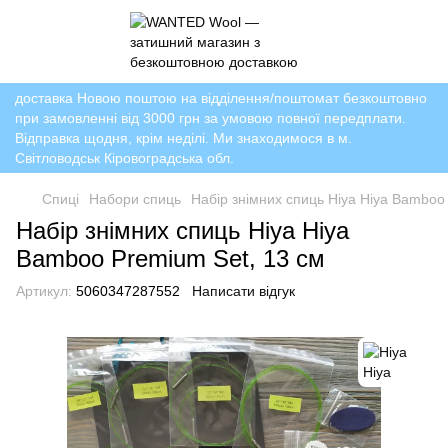
доставка Новою поштою на відділення/поштомат безкоштовно
при замовленні від 3000 грн за умовою повної передплати.
Відправка щодня, крім неділі. Ми знаходимося в м.
Світловодськ Кіровоградська обл.
Спиці
Набори спиць
Набір знімних спиць Hiya Hiya Bamboo
Набір знімних спиць Hiya Hiya
Bamboo Premium Set, 13 см
Артикул:
5060347287552
Написати відгук