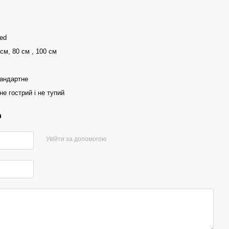
ted
 см, 80 см , 100 см
тандартне
не гострий і не тупий
р
Увійти за допомогою