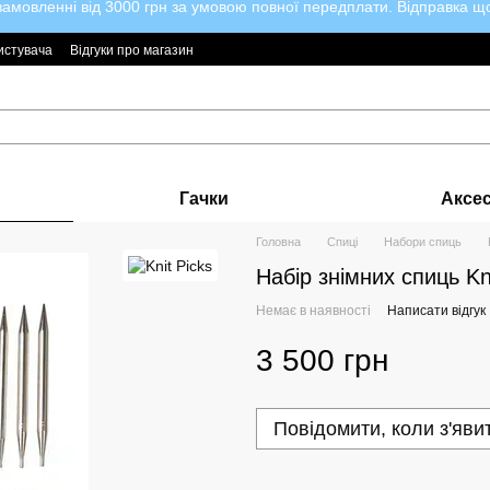
мовленні від 3000 грн за умовою повної передплати. Відправка щод
истувача
Відгуки про магазин
Гачки
Аксе
Головна
Спиці
Набори спиць
Набір знімних cпиць Kni
Немає в наявності
Написати відгук
3 500 грн
Повідомити, коли з'яви