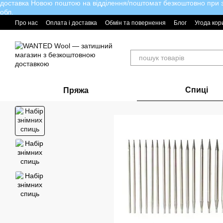
доставка Новою поштою на відділення/поштомат безкоштовно при за
Перейти до основного контенту
обл.
Про нас
Оплата і доставка
Обмін та повернення
Блог
Угода кор
Спиці
Пряжа