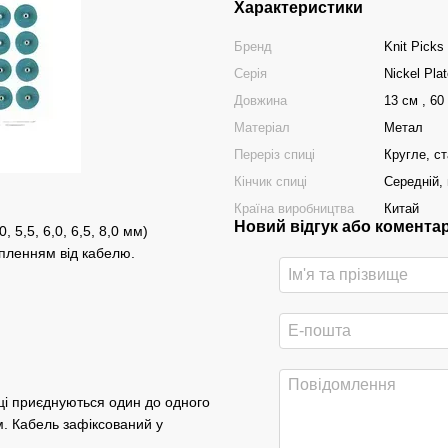
Характеристики
Бренд
Knit Picks
Серія
Nickel Pla
Довжина
13 см , 60
Матеріал
Метал
Переріз спиці
Кругле, с
Кінчик спиці
Середній, 
Країна виробництва
Китай
Новий відгук або комента
, 5,5, 6,0, 6,5, 8,0 мм)
іпленням від кабелю.
пиці приєднуються один до одного
м. Кабель зафіксований у