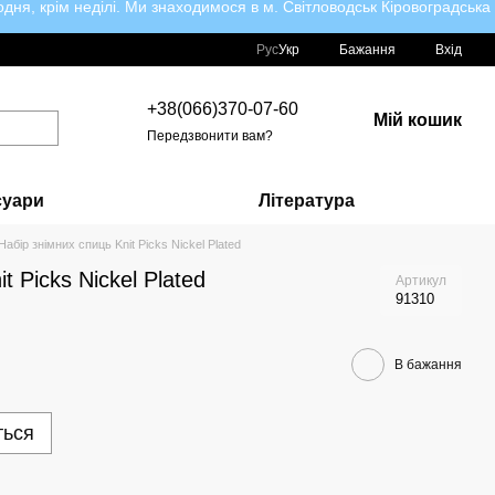
ня, крім неділі. Ми знаходимося в м. Світловодськ Кіровоградська
Рус
Укр
Бажання
Вхід
+38(066)370-07-60
Мій кошик
Передзвонити вам?
суари
Література
Набір знімних cпиць Knit Picks Nickel Plated
t Picks Nickel Plated
Артикул
91310
В бажання
ться