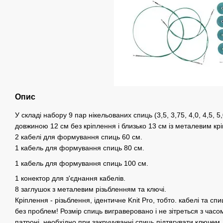
Опис
У складі набору 9 пар нікельованих спиць (3,5, 3,75, 4,0, 4,5, 5,0
довжиною 12 см без кріплення і близько 13 см із металевим кр
2 кабелі для формування спиць 60 см.
1 кабель для формування спиць 80 см.
1 кабель для формування спиць 100 см.
1 конектор для з'єднання кабелів.
8 заглушок з металевим різьбленням та ключі.
Кріплення - різьблення, ідентичне Knit Pro, тобто. кабелі та с
без проблем! Розмір спиць виграверовано і не зітреться з часо
патроні, необхідно при закручуванні спиць підтягувати ключем.