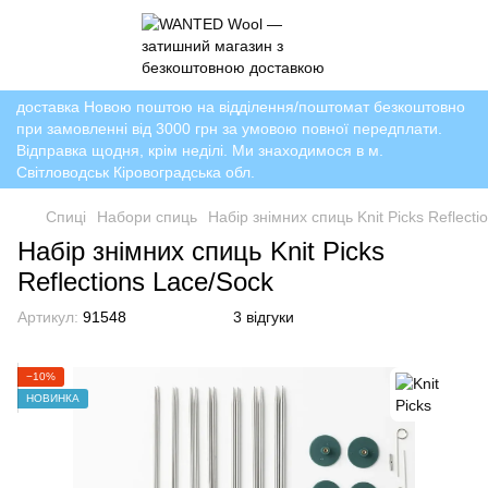
доставка Новою поштою на відділення/поштомат безкоштовно
при замовленні від 3000 грн за умовою повної передплати.
Відправка щодня, крім неділі. Ми знаходимося в м.
Світловодськ Кіровоградська обл.
Спиці
Набори спиць
Набір знімних cпиць Knit Picks Reflecti
Набір знімних cпиць Knit Picks
Reflections Lace/Sock
Артикул:
91548
3 відгуки
−10%
НОВИНКА