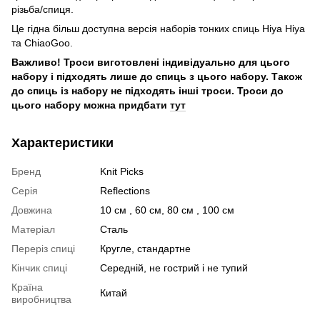
різьба/спиця.
Це гідна більш доступна версія наборів тонких спиць Hiya Hiya
та ChiaoGoo.
Важливо! Троси виготовлені індивідуально для цього
набору і підходять лише до спиць з цього набору. Також
до спиць із набору не підходять інші троси. Троси до
цього набору можна придбати
тут
Характеристики
Бренд
Knit Picks
Серія
Reflections
Довжина
10 см , 60 см, 80 см , 100 см
Матеріал
Сталь
Переріз спиці
Кругле, стандартне
Кінчик спиці
Середній, не гострий і не тупий
Країна
Китай
виробництва