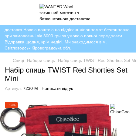
доставка Новою поштою на відділення/поштомат безкоштовно
при замовленні від 3000 грн за умовою повної передплати.
Відправка щодня, крім неділі. Ми знаходимося в м.
Світловодськ Кіровоградська обл.
Спиці
Набори спиць
Набір спиць TWIST Red Shorties Set Mi
Набір спиць TWIST Red Shorties Set
Mini
Артикул:
7230-M
Написати відгук
−13%