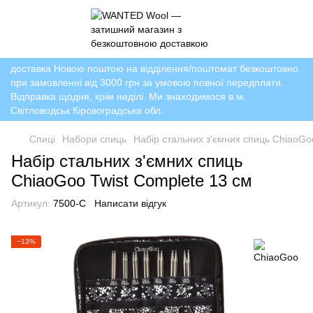
доставка Новою поштою на відділення/поштомат безкоштовно
при замовленні від 3000 грн за умовою повної передплати.
Відправка щодня, крім неділі. Ми знаходимося в м.
Світловодськ Кіровоградська обл.
Спиці
Набори спиць
Набір стальних з'ємних спиць ChiaoGo
Набір стальних з'ємних спиць
ChiaoGoo Twist Complete 13 см
Артикул:
7500-C
Написати відгук
−13%