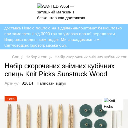
доставка Новою поштою на відділення/поштомат безкоштовно
при замовленні від 3000 грн за умовою повної передплати.
Відправка щодня, крім неділі. Ми знаходимося в м.
Світловодськ Кіровоградська обл.
Спиці
Набори спиць
Набір скорочених знімних кубічних спи
Набір скорочених знімних кубічних
спиць Knit Picks Sunstruck Wood
Артикул:
91614
Написати відгук
−10%