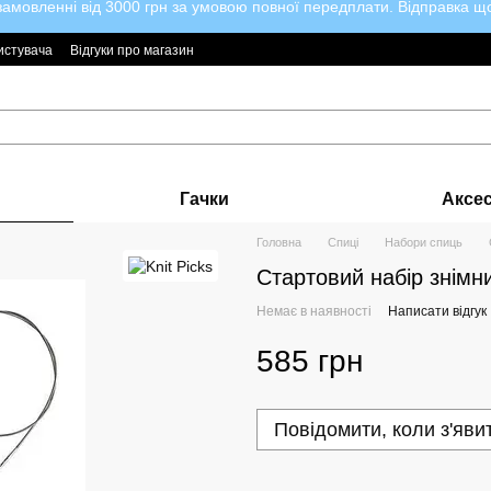
мовленні від 3000 грн за умовою повної передплати. Відправка щод
истувача
Відгуки про магазин
Гачки
Аксе
Головна
Спиці
Набори спиць
Стартовий набір знімни
Немає в наявності
Написати відгук
585 грн
Повідомити, коли з'яви