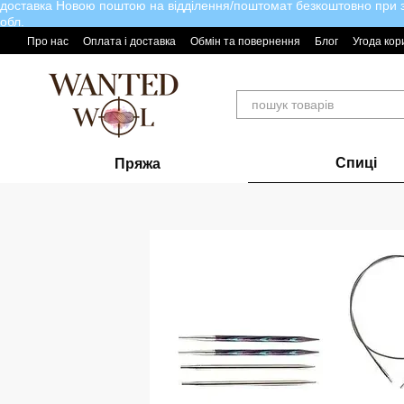
доставка Новою поштою на відділення/поштомат безкоштовно при за
Перейти до основного контенту
обл.
Про нас
Оплата і доставка
Обмін та повернення
Блог
Угода кор
Спиці
Пряжа