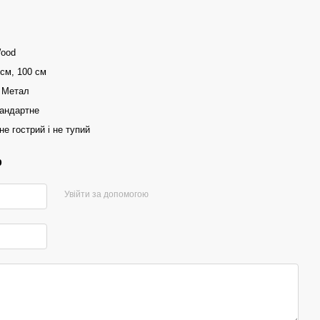
Wood
 см, 100 см
 Метал
тандартне
не гострий і не тупий
р
Увійти за допомогою