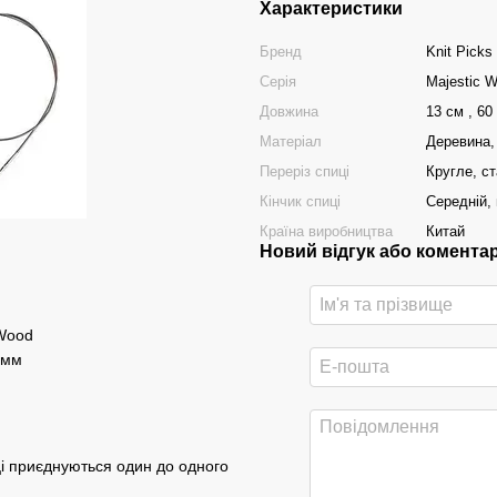
Характеристики
Бренд
Knit Picks
Серія
Majestic 
Довжина
13 см , 60
Матеріал
Деревина,
Переріз спиці
Кругле, с
Кінчик спиці
Середній, 
Країна виробництва
Китай
Новий відгук або комента
 Wood
 мм
иці приєднуються один до одного