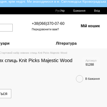
ня, крім неділі. Ми знаходимося в м. Світловодськ Кіровоградська
Рус
Укр
Бажання
Вхід
+38(066)370-07-60
Мій кошик
Передзвонити вам?
суари
Література
Стартовий набір знімних спиць Knit Picks Majestic Wood
х спиць Knit Picks Majestic Wood
Артикул
91288
В бажання
ться