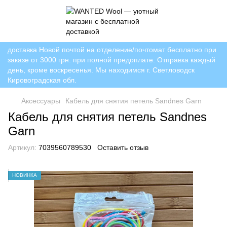
доставка Новой почтой на отделение/почтомат бесплатно при
заказе от 3000 грн. при полной предоплате. Отправка каждый
день, кроме воскресенья. Мы находимся г. Светловодск
Кировоградская обл.
Аксессуары
Кабель для снятия петель Sandnes Garn
Кабель для снятия петель Sandnes
Garn
Артикул:
7039560789530
Оставить отзыв
НОВИНКА