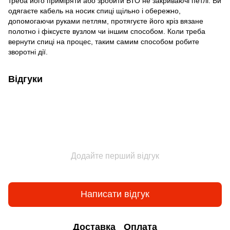
треба його приміряти або зробити ВТО не закриваючі петлі. Ви
одягаєте кабель на носик спиці щільно і обережно,
допомогаючи руками петлям, протягуєте його кріз вязане
полотно і фіксуєте вузлом чи іншим способом. Коли треба
вернути спиці на процес, таким самим способом робите
зворотні дії.
Відгуки
Додайте перший відгук
Написати відгук
Доставка
Оплата