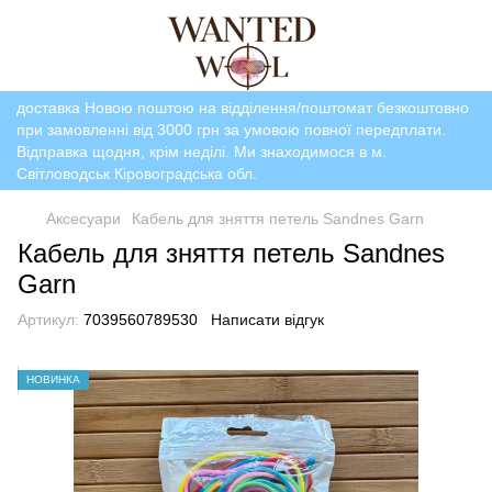
доставка Новою поштою на відділення/поштомат безкоштовно
при замовленні від 3000 грн за умовою повної передплати.
Відправка щодня, крім неділі. Ми знаходимося в м.
Світловодськ Кіровоградська обл.
Аксесуари
Кабель для зняття петель Sandnes Garn
Кабель для зняття петель Sandnes
Garn
Артикул:
7039560789530
Написати відгук
НОВИНКА