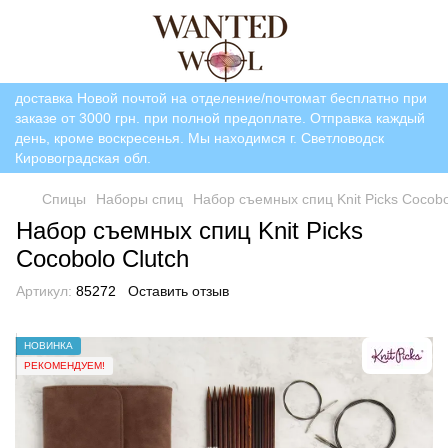
доставка Новой почтой на отделение/почтомат бесплатно при
заказе от 3000 грн. при полной предоплате. Отправка каждый
день, кроме воскресенья. Мы находимся г. Светловодск
Кировоградская обл.
Спицы
Наборы спиц
Набор съемных спиц Knit Picks Cocobo
Набор съемных спиц Knit Picks
Cocobolo Clutch
Артикул:
85272
Оставить отзыв
НОВИНКА
РЕКОМЕНДУЕМ!