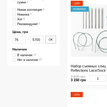
сумки
1
−10%
НОВИНКА
Новая коллекция
2
Новинка
3
Хит
8
Рекомендуем!
2
Цена, грн
От Цена, грн
До Цена, грн
OK
Наличие
В наличии
12
Нет в наличии
25
Набор съемных спиц K
Reflections Lace/Sock
3 500 грн
3 150 грн
−10%