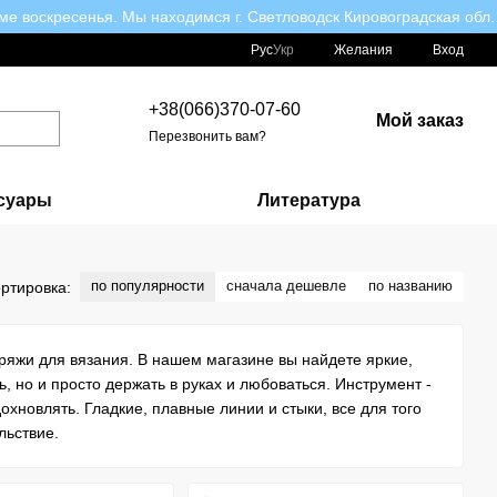
ме воскресенья. Мы находимся г. Светловодск Кировоградская обл.
Рус
Укр
Желания
Вход
+38(066)370-07-60
Мой заказ
Перезвонить вам?
суары
Литература
по популярности
сначала дешевле
по названию
ртировка:
ряжи для вязания. В нашем магазине вы найдете яркие,
, но и просто держать в руках и любоваться. Инструмент -
охновлять. Гладкие, плавные линии и стыки, все для того
льствие.