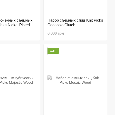
роченных съемных
Набор съемных спиц Knit Picks
icks Nickel Plated
Cocobolo Clutch
6 000 грн
ХИТ