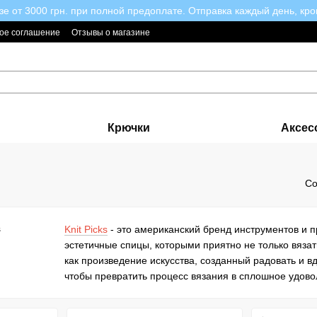
зе от 3000 грн. при полной предоплате. Отправка каждый день, кро
ое соглашение
Отзывы о магазине
Крючки
Аксес
Со
Knit Picks
- это американский бренд инструментов и п
эстетичные спицы, которыми приятно не только вязать
как произведение искусства, созданный радовать и вд
чтобы превратить процесс вязания в сплошное удово