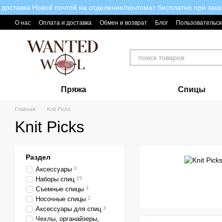
доставка Новой почтой на отделение/почтомат бесплатно при зака
Перейти к основному контенту
О нас
Оплата и доставка
Обмен и возврат
Блог
Пользовательск
Пряжа
Спицы
Главная
Knit Picks
Knit Picks
Раздел
Аксессуары
3
Наборы спиц
25
Съемные спицы
3
Носочные спицы
2
Аксессуары для спиц
3
Чехлы, органайзеры,