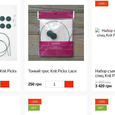
−10%
nit Picks
Тонкий трос Knit Picks Lace
Набор съе
спиц Knit 
3 800 грн
250 грн
3 420 грн
−10%
−10%
ХИТ
ХИТ