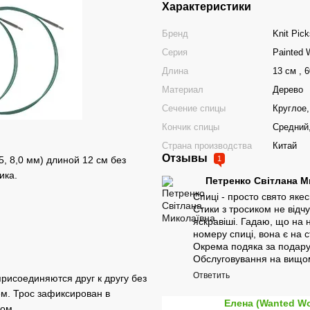
Характеристики
Бренд
Knit Pick
Серия
Painted 
Длина
13 см , 6
Материал
Дерево
Сечение спицы
Круглое,
Кончик спицы
Средний,
Страна производства
Китай
Отзывы
1
6,5, 8,0 мм) длиной 12 см без
ика.
Петренко Світлана 
Спиці - просто свято якес
Стики з тросиком не відч
яскравіші. Гадаю, що на 
номеру спиці, вона є на с
Окрема подяка за подару
Обслуговування на вищом
Ответить
 присоединяются друг к другу без
ем. Трос зафиксирован в
Елена (Wanted Wo
чом.