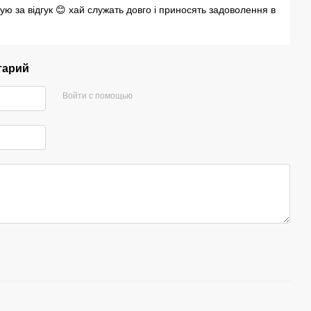
ую за відгук 😊 хай служать довго і приносять задоволення в
тарий
Войти с помощью