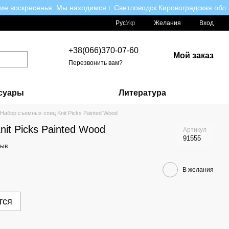
ме воскресенья. Мы находимся г. Светловодск Кировоградская обл.
Рус
Укр
Желания
Вход
+38(066)370-07-60
Мой заказ
Перезвонить вам?
суары
Литература
Набор съемных спиц Knit Picks Painted Wood
it Picks Painted Wood
Артикул
91555
зыв
В желания
тся