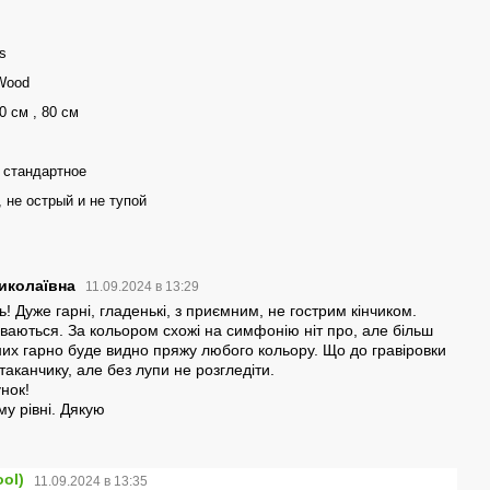
s
Wood
0 см , 80 см
 стандартное
 не острый и не тупой
Миколаївна
11.09.2024 в 13:29
ь! Дуже гарні, гладенькі, з приємним, не гострим кінчиком.
уваються. За кольором схожі на симфонію ніт про, але більш
них гарно буде видно пряжу любого кольору. Що до гравіровки
таканчику, але без лупи не розгледіти.
нок!
у рівні. Дякую
ol)
11.09.2024 в 13:35