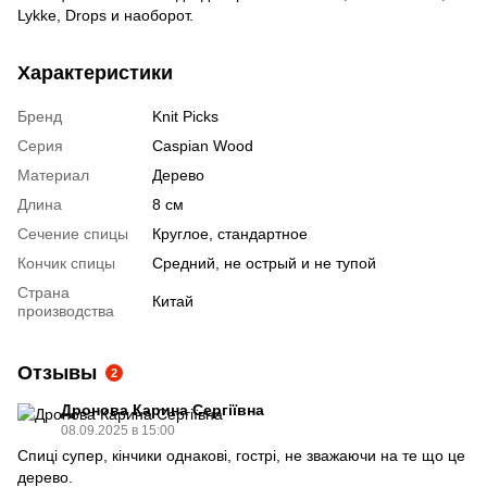
Lykke, Drops и наоборот.
Характеристики
Бренд
Knit Picks
Серия
Caspian Wood
Материал
Дерево
Длина
8 см
Сечение спицы
Круглое, стандартное
Кончик спицы
Средний, не острый и не тупой
Страна
Китай
производства
Отзывы
2
Дронова Карина Сергіївна
08.09.2025 в 15:00
Спиці супер, кінчики однакові, гострі, не зважаючи на те що це
дерево.