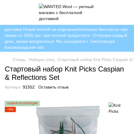
доставка Новой почтой на отделение/почтомат бесплатно при
заказе от 3000 грн. при полной предоплате. Отправка каждый
день, кроме воскресенья. Мы находимся г. Светловодск
Кировоградская обл.
Спицы
Наборы спиц
Стартовый набор Knit Picks Caspian & R
Стартовый набор Knit Picks Caspian
& Reflections Set
Артикул:
91552
Оставить отзыв
НОВАЯ КОЛЛЕКЦИЯ
−6%