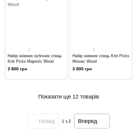
2
1
Набір знімних кубічних cпиць
Набір знімних cпиць Knit Picks
Knit Picks Majestic Wood
Mosaic Wood
3 800 грн
3 800 грн
Показати ще 12 товарів
Назад
Вперед
1
з 2