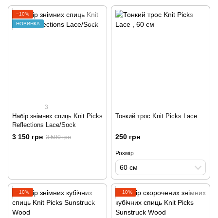
−10%
НОВИНКА
3
Набір знімних cпиць Knit Picks
Тонкий трос Knit Picks Lace
Reflections Lace/Sock
3 150 грн
250 грн
3 500 грн
Розмір
60 см
−10%
−10%