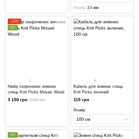
Розмір
3,5 мм
−10%
ХІТ
1
6
Набір скорочених знімних
Кабель для знімних спиць
спиць Knit Picks Mosaic Wood
Knit Picks зелений
3 150 грн
115 грн
3 500 грн
Розмір
100 см
ХІТ